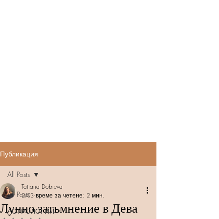
Публикация
All Posts
Tatiana Dobreva
All Posts
2.03
време за четене: 2 мин.
Лунно затъмнение в Дева
АСТРОЛОГИЯ