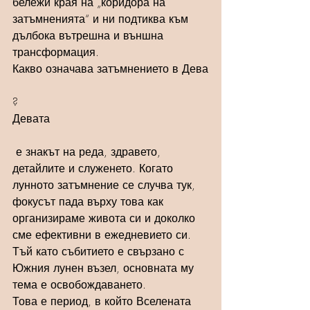
бележи края на „коридора на 
затъмненията“ и ни подтиква към 
дълбока вътрешна и външна 
трансформация.
Какво означава затъмнението в Дева
?
Девата 
 е знакът на реда, здравето, 
детайлите и служенето. Когато 
лунното затъмнение се случва тук, 
фокусът пада върху това как 
организираме живота си и доколко 
сме ефективни в ежедневието си. 
Тъй като събитието е свързано с 
Южния лунен възел, основната му 
тема е освобождаването.
Това е период, в който Вселената 