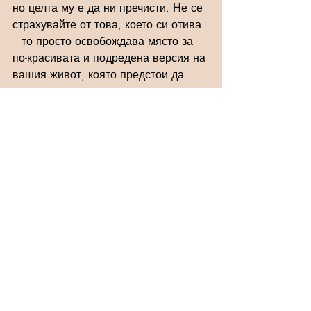
но целта му е да ни пречисти. Не се 
страхувайте от това, което си отива 
– то просто освобождава място за 
по-красивата и подредена версия на 
вашия живот, която предстои да 
изградите.
Останете спокойни, наблюдавайте и 
вярвайте в процеса!
СЛЕДВАЩИ СЪБИТИЯ НА ТАТЯНА 
ДОБРЕВА!
Ритуал "ПЪЛНОЛУНИЕ в 