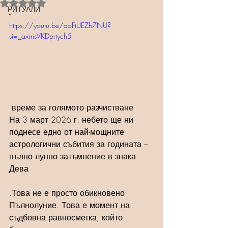
Оценено с NaN от 5 звезди.
РИТУАЛИ
-
https://youtu.be/aoFtUEZh7NU?
si=_axrnsVKDprtych5
 време за голямото разчистване
На 3 март 2026 г. небето ще ни 
поднесе едно от най-мощните 
астрологични събития за годината – 
пълно лунно затъмнение в знака 
Дева
.Това не е просто обикновено 
Пълнолуние. Това е момент на 
съдбовна равносметка, който 