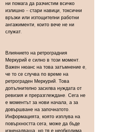
ни помага да разчистим всичко 
излишно – стари навици, токсични 
връзки или изтощителни работни 
ангажименти, които вече не ни 
служат.
Влиянието на ретроградния 
Меркурий е силно в този момент.
Важен нюанс на това затъмнение е, 
че то се случва по време на 
ретрограден Меркурий. Това 
допълнително засилва нуждата от 
ревизия и преразглеждане. Сега не 
е моментът за нови начала, а за 
довършване на започнатото. 
Информацията, която изплува на 
повърхността сега, може да бъде 
изненадваща, но тя е необходима, 