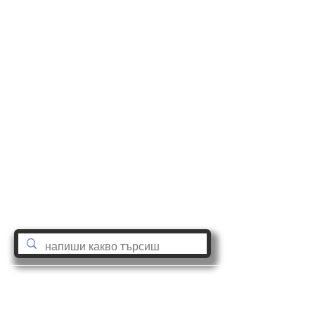
astro@tatianadobreva.com