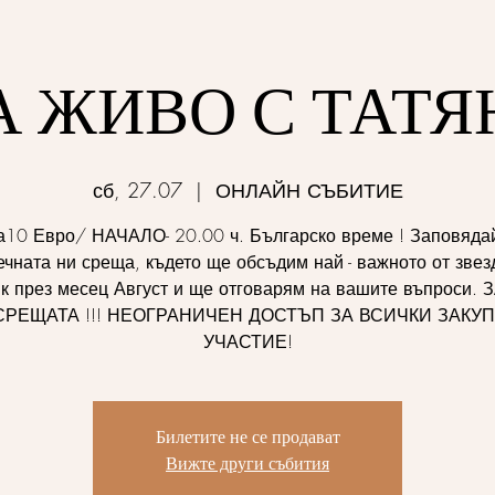
А ЖИВО С ТАТЯ
сб, 27.07
  |  
ОНЛАЙН СЪБИТИЕ
10 Евро/ НАЧАЛО- 20.00 ч. Българско време ! Заповяда
ечната ни среща, където ще обсъдим най - важното от звез
к през месец Август и ще отговарям на вашите въпроси.
СРЕЩАТА !!! НЕОГРАНИЧЕН ДОСТЪП ЗА ВСИЧКИ ЗАКУ
УЧАСТИЕ!
Билетите не се продават
Вижте други събития