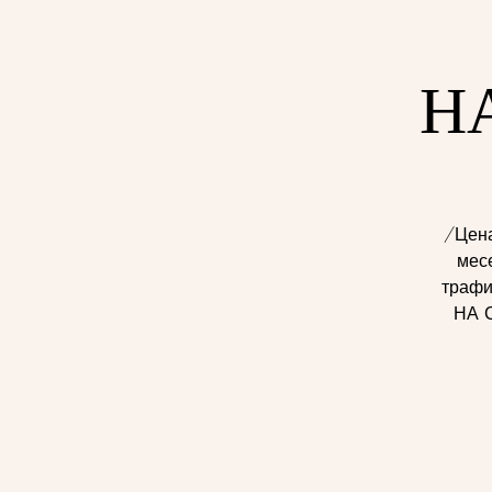
Н
/Цена
мес
трафи
НА 