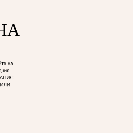
НА
йте на
дния
 ЗАПИС
ПИЛИ