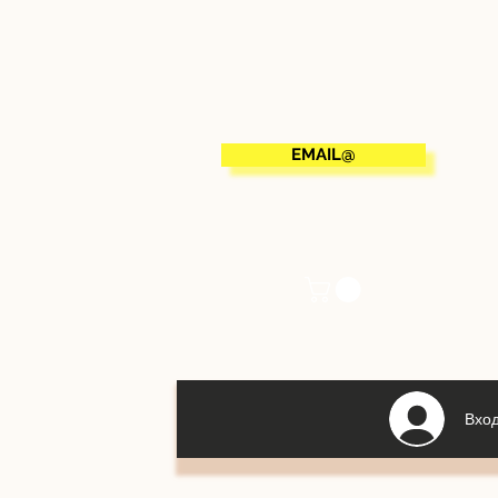
EMAIL@
Вхо