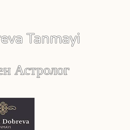
reva Tanmayi
ен Астролог