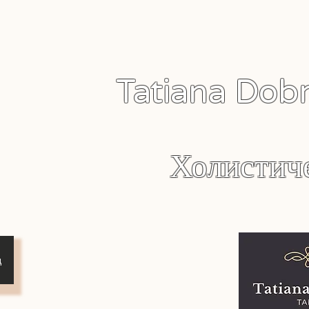
Tatiana Dob
Холистич
д