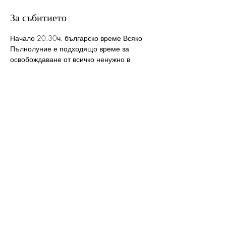
За събитието
Начало 20.30ч. българско време Всяко 
Пълнолуние е подходящо време за 
освобождаване от всичко ненужно в 
живота ни. Ритуалът включва:  кратка 
медитация за защита и изчистване на 
пространството, писане на желания, 
свързани с освобождаване и 
пречистване , активиране мантрата на 
Пълната Луна. След заплащане ще 
получите имейл с подробности и линк 
 чрез който ще можете да присъствате. 
Линка ще бъде активен 5 минути преди 
започването на Ритуала. Моля, при 
заплащане на цената предоставяйте 
коректни имейли, проверявайте  и в 
спама на пощата си ! Благодаря!