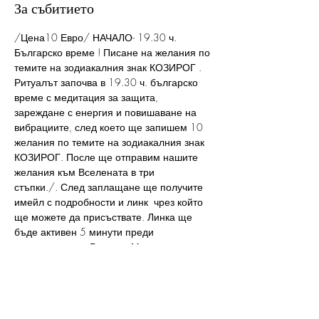
За събитието
/Цена10 Евро/ НАЧАЛО- 19.30 ч. 
Българско време ! Писане на желания по 
темите на зодиакалния знак КОЗИРОГ . 
Ритуалът започва в 19.30 ч. българско 
време с медитация за защита, 
зареждане с енергия и повишаване на 
вибрациите, след което ще запишем 10 
желания по темите на зодиакалния знак 
КОЗИРОГ. После ще отправим нашите 
желания към Вселената в три 
стъпки./. След заплащане ще получите 
имейл с подробности и линк  чрез който 
ще можете да присъствате. Линка ще 
бъде активен 5 минути преди 
започването на Ритуала.Моля, при 
заплащане на цената предоставяйте 
коректни имейли, проверявайте  и в 
спама на пощата си ! Благодаря!