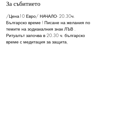
За събитието
/Цена10 Евро/ НАЧАЛО- 20.30ч. 
Българско време ! Писане на желания по 
темите на зодиакалния знак ЛЪВ . 
Ритуалът започва в 20.30 ч. българско 
време с медитация за защита, 
зареждане с енергия и повишаване на 
вибрациите, след което ще запишем 10 
желания по темите на зодиакалния знак 
ЛЪВ . После ще отправим нашите 
желания към Вселената в три стъпки./. 
След заплащане ще получите имейл с 
подробности и линк  чрез който ще 
можете да присъствате. Линка ще бъде 
активен 5 минути преди започването на 
Ритуала.Моля, при заплащане на цената 
предоставяйте коректни имейли, 
проверявайте  и в спама на пощата си ! 
Благодаря!