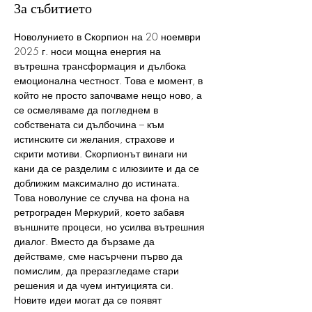
За събитието
Новолунието в Скорпион на 20 ноември 
2025 г. носи мощна енергия на 
вътрешна трансформация и дълбока 
емоционална честност. Това е момент, в 
който не просто започваме нещо ново, а 
се осмеляваме да погледнем в 
собствената си дълбочина – към 
истинските си желания, страхове и 
скрити мотиви. Скорпионът винаги ни 
кани да се разделим с илюзиите и да се 
доближим максимално до истината.
Това новолуние се случва на фона на 
ретрограден Меркурий, което забавя 
външните процеси, но усилва вътрешния 
диалог. Вместо да бързаме да 
действаме, сме насърчени първо да 
помислим, да преразгледаме стари 
решения и да чуем интуицията си. 
Новите идеи могат да се появят 