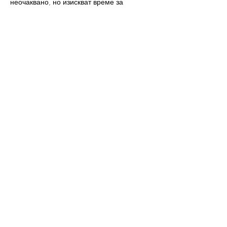
неочаквано, но изискват време за 
узряване.
Напрежението от Уран добавя елемент 
на изненада – възможни са внезапни 
обрати, прозрения и промяна на 
планове в последния момент. Това може 
да бъде стресиращо, ако държим твърде 
силно на контрола, но също така носи 
шанс да се освободим от…
Прочетете повече >